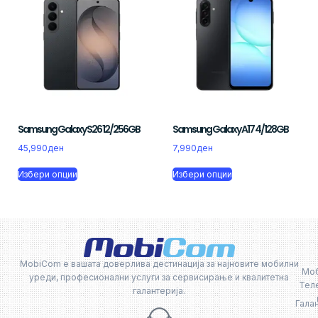
Samsung Galaxy S26 12/256GB
Samsung Galaxy A17 4/128GB
45,990
ден
7,990
ден
Избери опции
Избери опции
MobiCom е вашата доверлива дестинација за најновите мобилни
Мо
уреди, професионални услуги за сервисирање и квалитетна
Тел
галантерија.
Гала