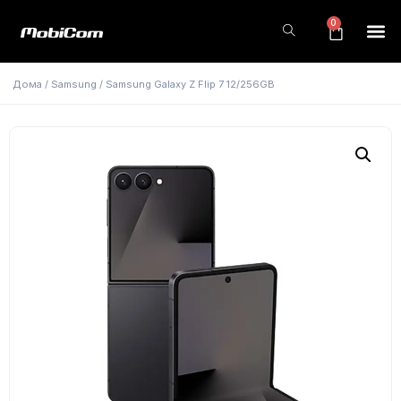
0
Дома
/
Samsung
/ Samsung Galaxy Z Flip 7 12/256GB