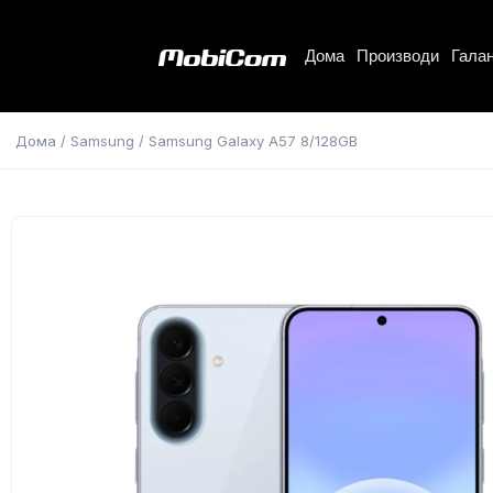
Дома
Производи
Галан
Дома
/
Samsung
/ Samsung Galaxy A57 8/128GB