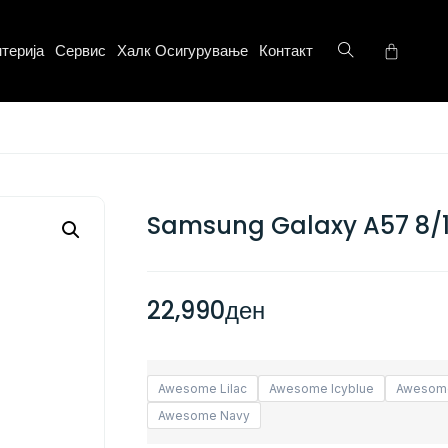
терија
Сервис
Халк Осигурување
Контакт
Samsung Galaxy A57 8/
22,990
ден
Awesome Lilac
Awesome Icyblue
Awesom
Awesome Navy