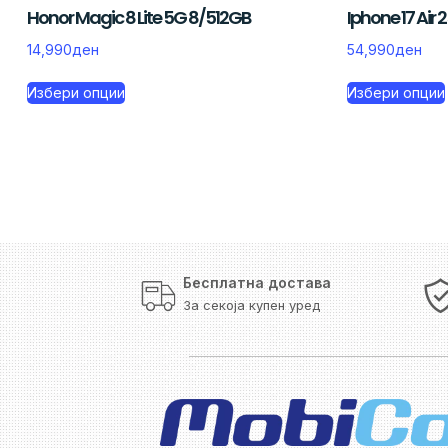
Honor Magic 8 Lite 5G 8/512GB
Iphone 17 Air
14,990
ден
54,990
ден
Избери опции
Избери опции
Бесплатна достава
За секоја купен уред