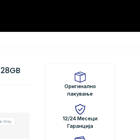
128GB
Оригинално
пакување
12/24 Месеци
e Gray
Гаранција