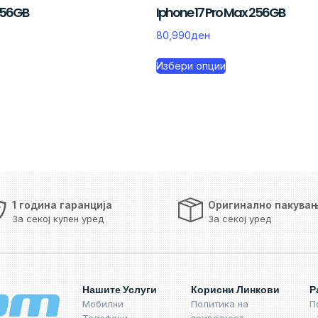
 256GB
Iphone 17 Pro Max 256GB
80,990
ден
Избери опции
1 година гаранција
Оригинално пакува
За секој купен уред
За секој уред
Нашите Услуги
Корисни Линкови
Р
Мобилни
Политика на
П