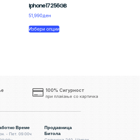
Iphone 17 256GB
51,990
ден
Избери опции
ње
100% Сигурност
при плаќање со картичка
аботно Време
Продавница
Битола
он. - Пет. 09:00ч
Солунска 240, Широк