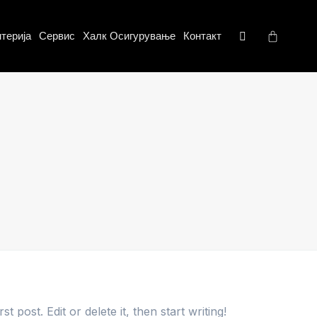
терија
Сервис
Халк Осигурување
Контакт
 post. Edit or delete it, then start writing!