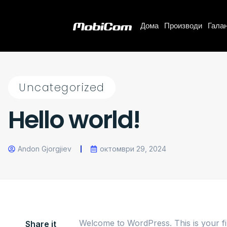
Дома
Производи
Галан
Uncategorized
Hello world!
Andon Gjorgjiev
октомври 29, 2024
Welcome to WordPress. This is your first
Share it