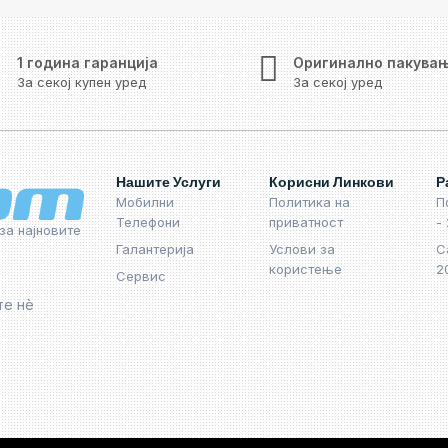
1 година гаранција
Оригинално пакува
За секој купен уред
За секој уред
Нашите Услуги
Корисни Линкови
Р
Мобилни
Политика на
П
Телефони
приватност
-
за најновите
Галантерија
Услови за
С
користење
2
Сервис
те нѐ