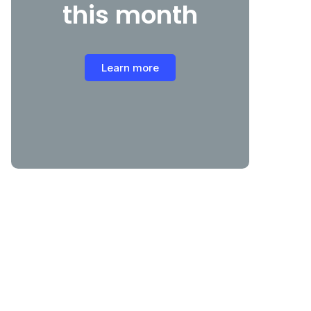
this month
Learn more