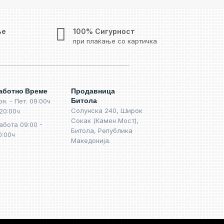
ње
100% Сигурност
при плаќање со картичка
аботно Време
Продавница
Битола
он. - Пет. 09:00ч
Солунска 240, Широк
 20:00ч
Сокак (Камен Мост),
абота 09:00 -
Битола, Република
0:00ч
Македонија.