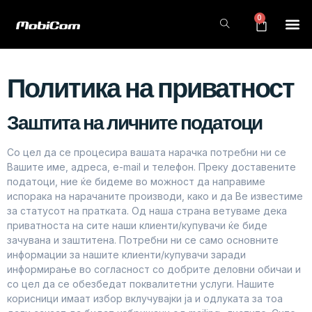
0
Политика на приватност
Заштита на личните податоци
Со цел да се процесира вашата нарачка потребни ни се
Вашите име, адреса, e-mail и телефон. Преку доставените
податоци, ние ќе бидеме во можност да направиме
испорака на нарачаните производи, како и да Ве известиме
за статусот на пратката. Од наша страна ветуваме дека
приватноста на сите наши клиенти/купувачи ќе биде
зачувана и заштитена. Потребни ни се само основните
информации за нашите клиенти/купувачи заради
информирање во согласност со добрите деловни обичаи и
со цел да се обезбедат поквалитетни услуги. Нашите
корисници имаат избор вклучувајки ја и одлуката за тоа