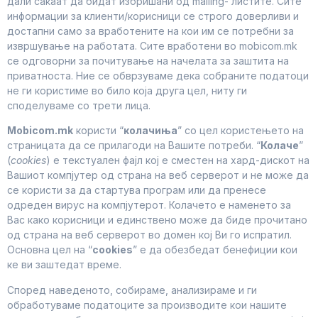
дали сакаат да бидат избришани од mailing- листите. Сите
информации за клиенти/корисници се строго доверливи и
достапни само за вработените на кои им се потребни за
извршување на работата. Сите вработени во mobicom.mk
се одговорни за почитување на начелата за заштита на
приватноста. Ние се обврзуваме дека собраните податоци
не ги користиме во било која друга цел, ниту ги
споделуваме со трети лица.
Mobicom.mk
користи “
колачиња
” со цел користењето на
страницата да се прилагоди на Вашите потреби. “
Колаче
”
(
cookies
) е текстуален фајл кој е сместен на хард-дискот на
Вашиот компјутер од страна на веб серверот и не може да
се користи за да стартува програм или да пренесе
одреден вирус на компјутерот. Колачето е наменето за
Вас како корисници и единствено може да биде прочитано
од страна на веб серверот во домен кој Ви го испратил.
Основна цел на “
cookies
” е да обезбедат бенефиции кои
ке ви заштедат време.
Според наведеното, собираме, анализираме и ги
обработуваме податоците за производите кои нашите