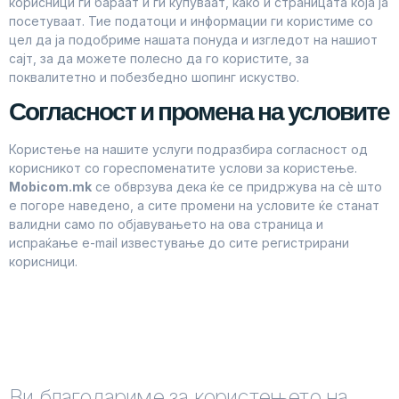
корисници ги бараат и ги купуваат, како и страницата која ја
посетуваат. Тие податоци и информации ги користиме со
цел да ја подобриме нашата понуда и изгледот на нашиот
сајт, за да можете полесно да го користите, за
поквалитетно и побезбедно шопинг искуство.
Согласност и промена на условите
Користење на нашите услуги подразбира согласност од
корисникот со гореспоменатите услови за користење.
Mobicom.mk
се обврзува дека ќе се придржува на сѐ што
е погоре наведено, а сите промени на условите ќе станат
валидни само по објавувањето на ова страница и
испраќање e-mail известување до сите регистрирани
корисници.
Ви благодариме за користењето на