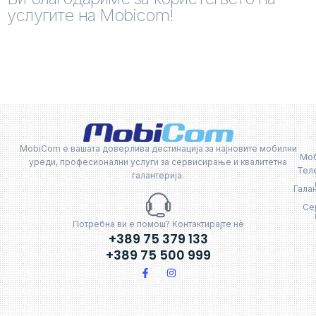
услугите на Mobicom!
MobiCom е вашата доверлива дестинација за најновите мобилни
Мо
уреди, професионални услуги за сервисирање и квалитетна
Тел
галантерија.
Гала
Се
Потребна ви е помош? Контактирајте нѐ
+389 75 379 133
+389 75 500 999